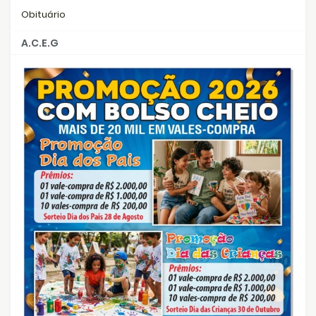
Obituário
A.C.E.G