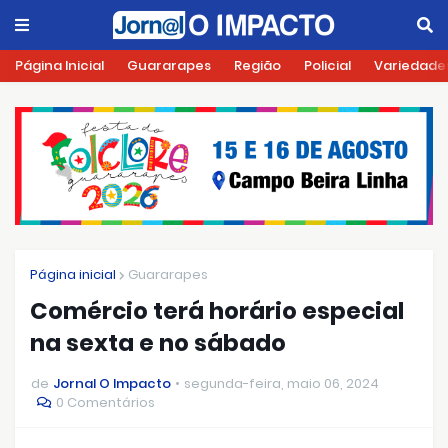
Página Inicial
Guararapes
Região
Policial
Variedade
Página inicial
Guararapes
Comércio terá horário especial
na sexta e no sábado
de
Jornal O Impacto
segunda-feira, maio 06, 2024
0 Comentários