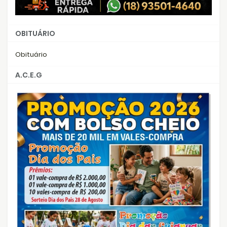
OBITUÁRIO
Obituário
A.C.E.G