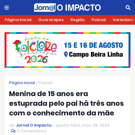
Página Inicial
Guararapes
Região
Policial
Variedade
Página inicial
Policial
Menina de 15 anos era
estuprada pelo pai há três anos
com o conhecimento da mãe
de
Jornal O Impacto
quinta-feira, maio 09, 2024
0 Comentários