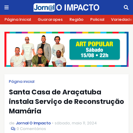
Página Inicial
Guararapes
Região
Policial
Variedade
Página inicial
Santa Casa de Araçatuba
instala Serviço de Reconstrução
Mamária
de
Jornal O Impacto
sábado, maio 11, 2024
0 Comentários