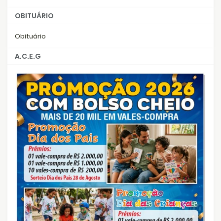
OBITUÁRIO
Obituário
A.C.E.G