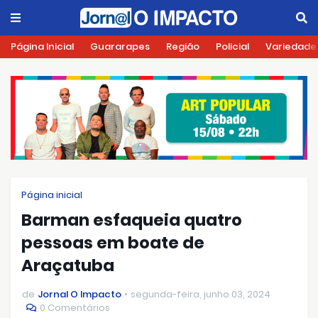
Página Inicial
Guararapes
Região
Policial
Variedade
Página inicial
Barman esfaqueia quatro
pessoas em boate de
Araçatuba
de
Jornal O Impacto
segunda-feira, junho 03, 2024
0 Comentários