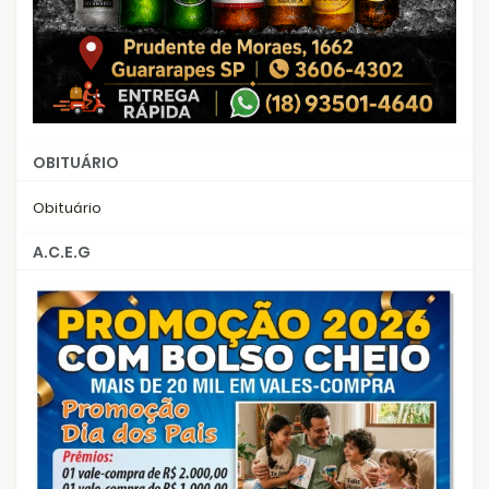
OBITUÁRIO
Obituário
A.C.E.G