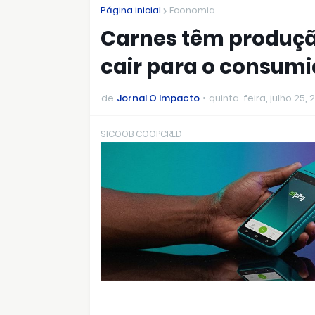
Página inicial
Economia
Carnes têm produçã
cair para o consumi
de
Jornal O Impacto
quinta-feira, julho 25, 
SICOOB COOPCRED