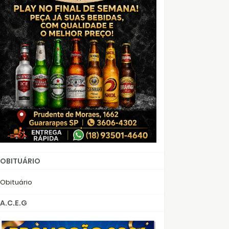
OBITUÁRIO
Obituário
A.C.E.G