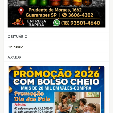
OBITUÁRIO
Obituário
A.C.E.G