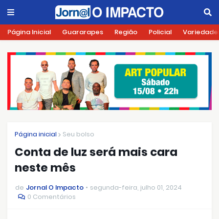
Página Inicial
Guararapes
Região
Policial
Variedade
Página inicial
Seu bolso
Conta de luz será mais cara
neste mês
de
Jornal O Impacto
segunda-feira, julho 01, 2024
0 Comentários