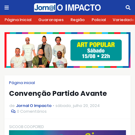
Página Inicial
Guararapes
Região
Policial
Variedade
Página inicial
Convenção Partido Avante
de
Jornal O Impacto
sábado, julho 20, 2024
0 Comentários
SICOOB COOPCRED