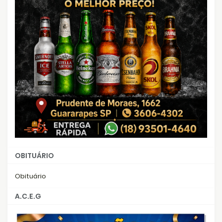
OBITUÁRIO
Obituário
A.C.E.G