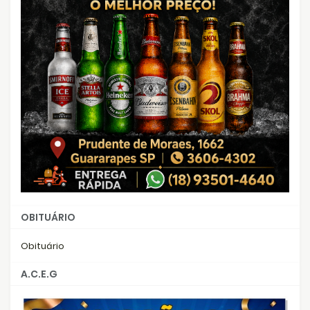
OBITUÁRIO
Obituário
A.C.E.G