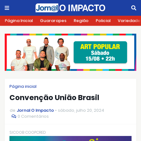
Página Inicial
Guararapes
Região
Policial
Variedade
Página inicial
Convenção União Brasil
de
Jornal O Impacto
sábado, julho 20, 2024
0 Comentários
SICOOB COOPCRED