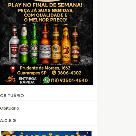
OBITUÁRIO
Obituário
A.C.E.G