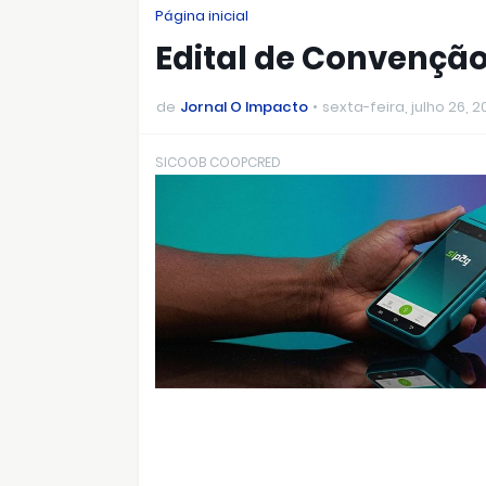
Página inicial
Edital de Convençã
de
Jornal O Impacto
sexta-feira, julho 26, 
SICOOB COOPCRED