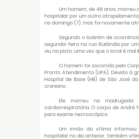
Um homem, de 48 anos, morreu ao
hospitalar por um outro atropelamento 
no domingo (7), mas foi novamente atr
Segundo o boletim de ocorrência,
segunda-feira na rua Ruilândia por um
viu na pista, uma vez que o local é mal 
O homem foi socorrido pelo Cor
Pronto Atendimento (UPA). Devido à gra
Hospital de Base (HB) de São José d
craniano.
Ele morreu na madrugada d
cardiorrespiratória. O corpo de André 
para exame necroscópico.
Um irmão da vítima informou 
hospitalar no dia anterior, também vít