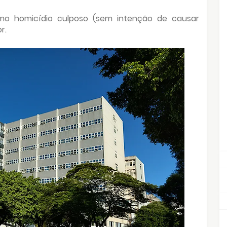
omo homicídio culposo (sem intenção de causar
r.