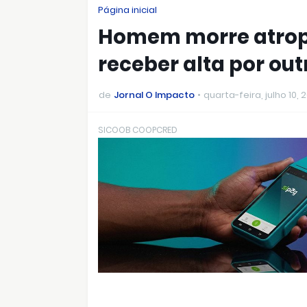
Página inicial
Homem morre atrop
receber alta por ou
de
Jornal O Impacto
quarta-feira, julho 10, 
SICOOB COOPCRED