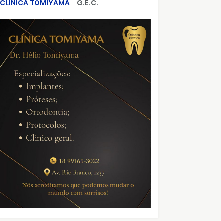
CLÍNICA TOMIYAMA
G.E.C.
CRIMES QUE ABALARAM O BRASIL