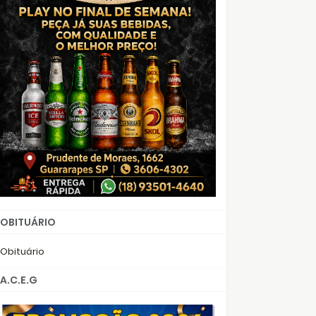
OBITUÁRIO
Obituário
A.C.E.G