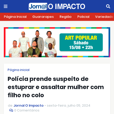
Página Inicial
Guararapes
Região
Policial
Variedade
Página inicial
Polícia prende suspeito de
estuprar e assaltar mulher com
filho no colo
de
Jornal O Impacto
sexta-feira, julho 05, 2024
0 Comentários