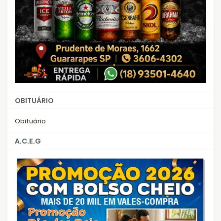
OBITUÁRIO
Obituário
A.C.E.G