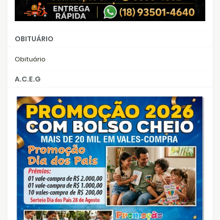
OBITUÁRIO
Obituário
A.C.E.G