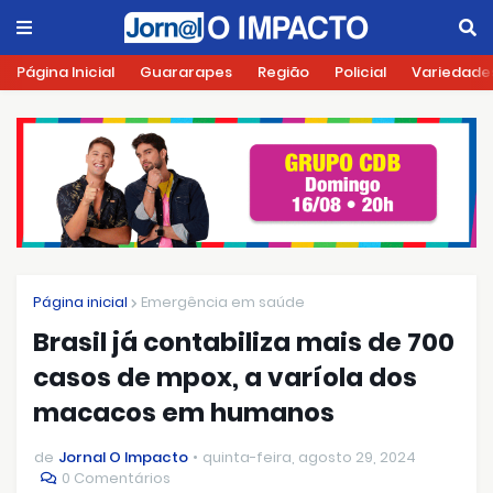
Página Inicial
Guararapes
Região
Policial
Variedade
Página inicial
Emergência em saúde
Brasil já contabiliza mais de 700
casos de mpox, a varíola dos
macacos em humanos
de
Jornal O Impacto
quinta-feira, agosto 29, 2024
0 Comentários