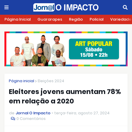
Página Inicial
Guararapes
Região
Policial
Variedade
Página inicial
Eleições 2024
Eleitores jovens aumentam 78%
em relação a 2020
de
Jornal O Impacto
terça-feira, agosto 27, 2024
0 Comentários