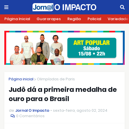
Página Inicial
Guararapes
Região
Policial
Variedade
Página inicial
Olimpíadas de Paris
Judô dá a primeira medalha de
ouro para o Brasil
de
Jornal O Impacto
sexta-feira, agosto 02, 2024
0 Comentários