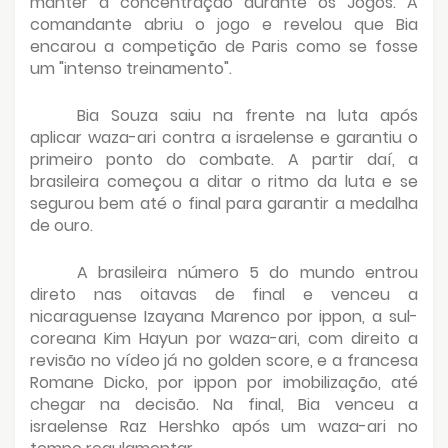
manter a concentração durante os Jogos. A
comandante abriu o jogo e revelou que Bia
encarou a competição de Paris como se fosse
um "intenso treinamento".
Bia Souza saiu na frente na luta após
aplicar waza-ari contra a israelense e garantiu o
primeiro ponto do combate. A partir daí, a
brasileira começou a ditar o ritmo da luta e se
segurou bem até o final para garantir a medalha
de ouro.
A brasileira número 5 do mundo entrou
direto nas oitavas de final e venceu a
nicaraguense Izayana Marenco por ippon, a sul-
coreana Kim Hayun por waza-ari, com direito a
revisão no vídeo já no golden score, e a francesa
Romane Dicko, por ippon por imobilização, até
chegar na decisão. Na final, Bia venceu a
israelense Raz Hershko após um waza-ari no