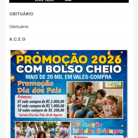
OBITUÁRIO
Obituário
A.C.E.G