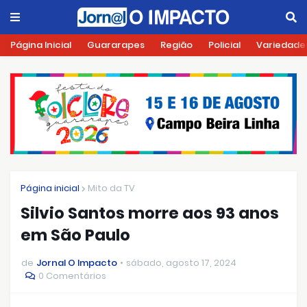
Página Inicial
Guararapes
Região
Policial
Variedade
Página inicial
Mito da TV
Silvio Santos morre aos 93 anos
em São Paulo
de
Jornal O Impacto
sábado, agosto 17, 2024
0 Comentários