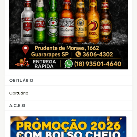
OBITUÁRIO
Obituário
A.C.E.G