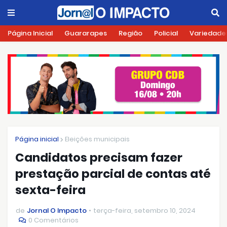
Página Inicial
Guararapes
Região
Policial
Variedade
Página inicial
Eleições municipais
Candidatos precisam fazer
prestação parcial de contas até
sexta-feira
de
Jornal O Impacto
terça-feira, setembro 10, 2024
0 Comentários