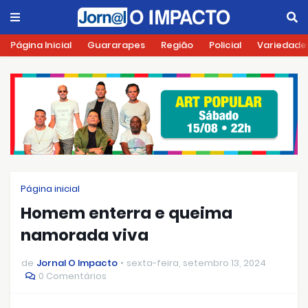
Página Inicial
Guararapes
Região
Policial
Variedade
Página inicial
Homem enterra e queima
namorada viva
de
Jornal O Impacto
sexta-feira, setembro 13, 2024
0 Comentários