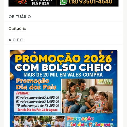
OBITUÁRIO
Obituário
A.C.E.G