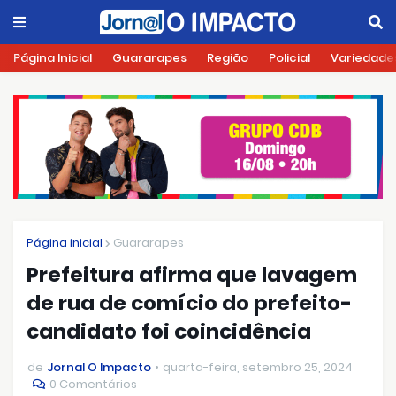
Página Inicial
Guararapes
Região
Policial
Variedade
Página inicial
Guararapes
Prefeitura afirma que lavagem
de rua de comício do prefeito-
candidato foi coincidência
de
Jornal O Impacto
quarta-feira, setembro 25, 2024
0 Comentários