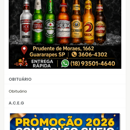
OBITUÁRIO
Obituário
A.C.E.G