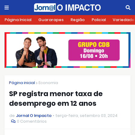
Página Inicial
Guararapes
Região
Policial
Variedade
Página inicial
Economia
SP registra menor taxa de
desemprego em 12 anos
de
Jornal O Impacto
terça-feira, setembro 03, 2024
0 Comentários