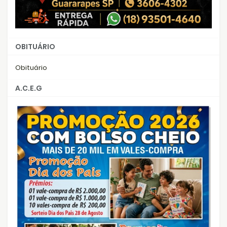
OBITUÁRIO
Obituário
A.C.E.G