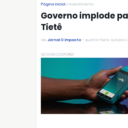
Página inicial
Investimento
Governo implode par
Tietê
de
Jornal O Impacto
quarta-feira, outubro 
SICOOB COOPCRED