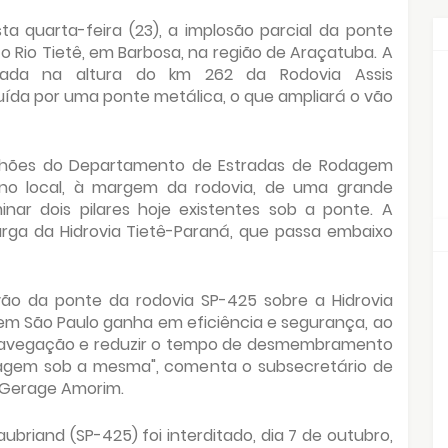
ta quarta-feira (23), a implosão parcial da ponte
a o Rio Tietê, em Barbosa, na região de Araçatuba. A
izada na altura do km 262 da Rodovia Assis
uída por uma ponte metálica, o que ampliará o vão
ilhões do Departamento de Estradas de Rodagem
o, no local, à margem da rodovia, de uma grande
inar dois pilares hoje existentes sob a ponte. A
carga da Hidrovia Tietê-Paraná, que passa embaixo
ão da ponte da rodovia SP-425 sobre a Hidrovia
 em São Paulo ganha em eficiência e segurança, ao
de navegação e reduzir o tempo de desmembramento
agem sob a mesma", comenta o subsecretário de
s Gerage Amorim.
ubriand (SP-425) foi interditado, dia 7 de outubro,