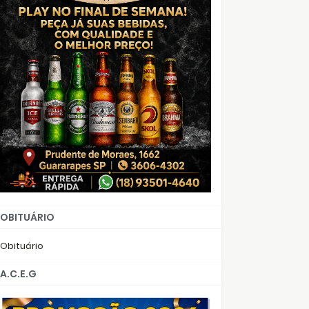
OBITUÁRIO
Obituário
A.C.E.G