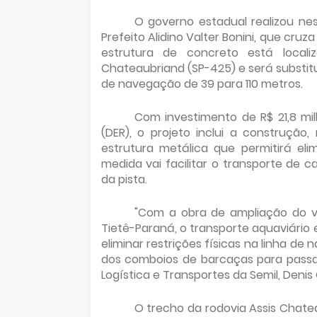
O governo estadual realizou nes
Prefeito Alidino Valter Bonini, que cruz
estrutura de concreto está local
Chateaubriand (SP-425) e será substit
de navegação de 39 para 110 metros.
Com investimento de R$ 21,8 m
(DER), o projeto inclui a construçã
estrutura metálica que permitirá elim
medida vai facilitar o transporte de 
da pista.
"Com a obra de ampliação do v
Tietê-Paraná, o transporte aquaviário
eliminar restrições físicas na linha 
dos comboios de barcaças para pass
Logística e Transportes da Semil, Deni
O trecho da rodovia Assis Chatea