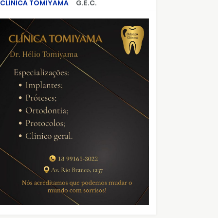
CLÍNICA TOMIYAMA
G.E.C.
CRIMES QUE ABALARAM O BRASIL