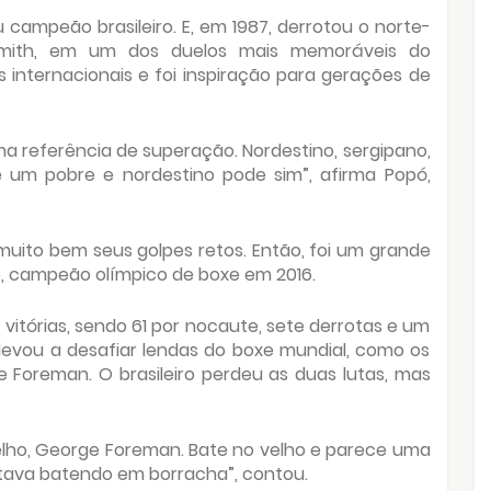
u campeão brasileiro. E, em 1987, derrotou o norte-
Smith, em um dos duelos mais memoráveis do
los internacionais e foi inspiração para gerações de
ma referência de superação. Nordestino, sergipano,
um pobre e nordestino pode sim”, afirma Popó,
muito bem seus golpes retos. Então, foi um grande
, campeão olímpico de boxe em 2016.
 vitórias, sendo 61 por nocaute, sete derrotas e um
levou a desafiar lendas do boxe mundial, como os
 Foreman. O brasileiro perdeu as duas lutas, mas
 velho, George Foreman. Bate no velho e parece uma
stava batendo em borracha”, contou.