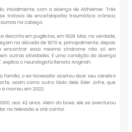
do, inicialmente, com a doença de Alzheimer. Três
se tratava de encefalopatia traumática crônica,
traumas na cabeça.
e descrita em pugilistas, em 1928. Mas, na verdade,
çam na década de 1970 e, principalmente, depois
 encontrar essa mesma síndrome não só em
u em outras atividades. É uma condição da doença
 explica o neurologista Renato Anginah.
 família, o ex-boxeador aceitou doar seu cérebro
rte, assim como outro ídolo dele: Éder Jofre, que
 e morreu em 2022.
2000, aos 42 anos. Além do boxe, ele se aventurou
 na televisão e até cantor.