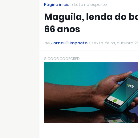
Página inicial
Luto no esporte
Maguila, lenda do bo
66 anos
de
Jornal O Impacto
sexta-feira, outubro 2
SICOOB COOPCRED