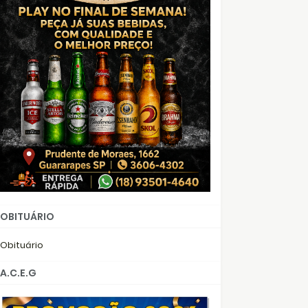
OBITUÁRIO
Obituário
A.C.E.G