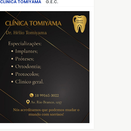
CLÍNICA TOMIYAMA
G.E.C.
CRIMES QUE ABALARAM O BRASIL