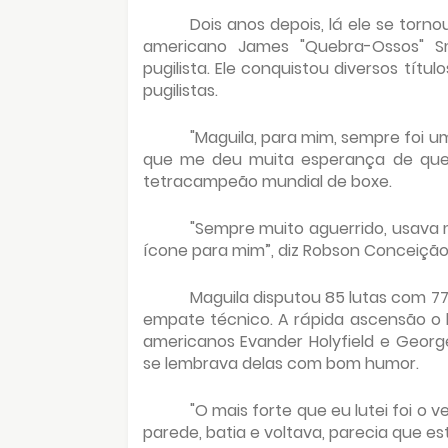
Dois anos depois, lá ele se torno
americano James "Quebra-Ossos" 
pugilista. Ele conquistou diversos títu
pugilistas.
"Maguila, para mim, sempre foi u
que me deu muita esperança de que 
tetracampeão mundial de boxe.
"Sempre muito aguerrido, usava 
ícone para mim”, diz Robson Conceição
Maguila disputou 85 lutas com 77
empate técnico. A rápida ascensão o 
americanos Evander Holyfield e George
se lembrava delas com bom humor.
"O mais forte que eu lutei foi o
parede, batia e voltava, parecia que e