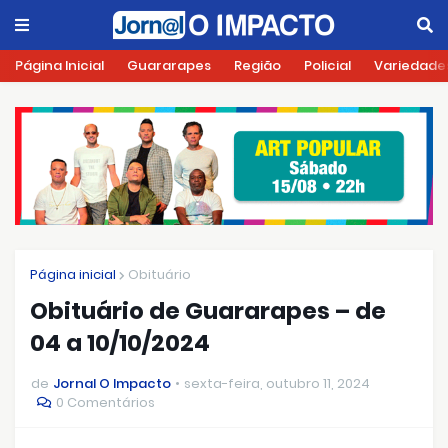
Página Inicial
Guararapes
Região
Policial
Variedade
Página inicial
Obituário
Obituário de Guararapes – de
04 a 10/10/2024
de
Jornal O Impacto
sexta-feira, outubro 11, 2024
0 Comentários