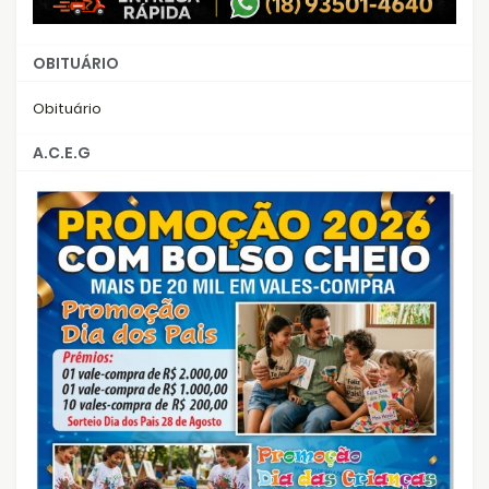
OBITUÁRIO
Obituário
A.C.E.G