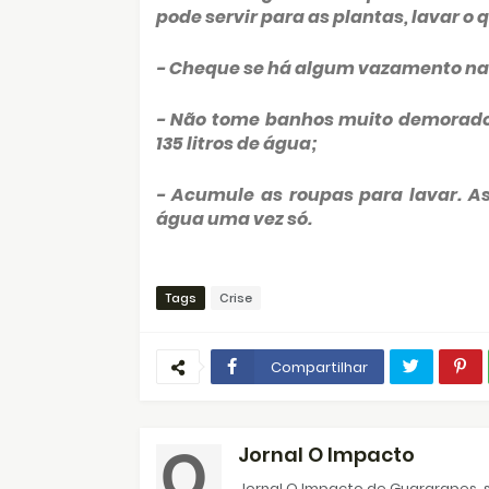
pode servir para as plantas, lavar o 
- Cheque se há algum vazamento na
- Não tome banhos muito demorado
135 litros de água;
- Acumule as roupas para lavar. A
água uma vez só.
Tags
Crise
Compartilhar
Jornal O Impacto
Jornal O Impacto de Guararapes, s