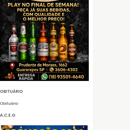
OBITUÁRIO
Obituário
A.C.E.G