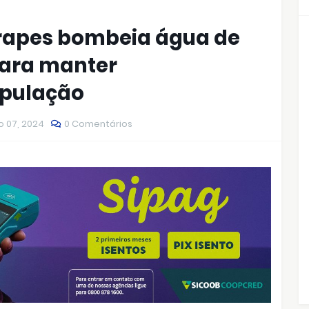
arapes bombeia água de
para manter
opulação
o 07, 2024
0 Comentários