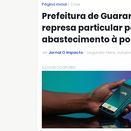
Página inicial
Crise
Prefeitura de Guar
represa particular 
abastecimento à p
de
Jornal O Impacto
segunda-feira, outubr
SICOOB COOPCRED