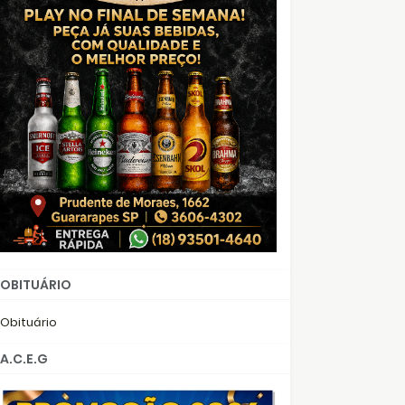
OBITUÁRIO
Obituário
A.C.E.G