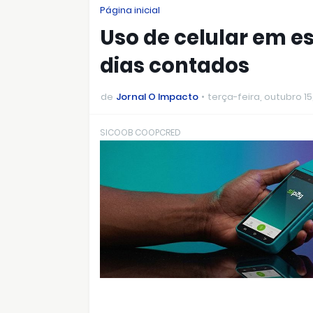
Página inicial
Uso de celular em e
dias contados
de
Jornal O Impacto
terça-feira, outubro 15
SICOOB COOPCRED