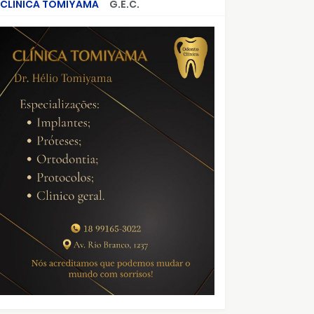
CLÍNICA TOMIYAMA
G.E.C.
CRIMES QUE ABALARAM O BRASIL