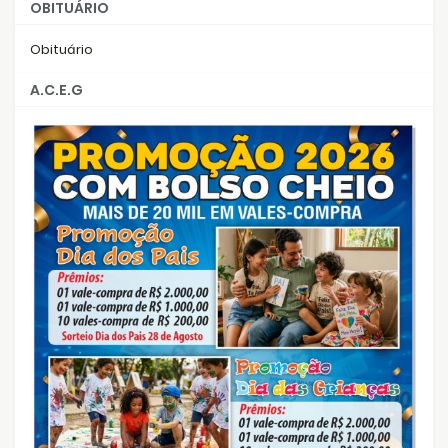
OBITUÁRIO
Obituário
A.C.E.G