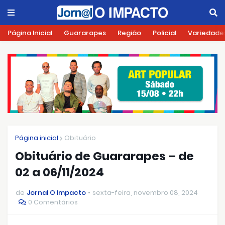
Página Inicial
Guararapes
Região
Policial
Variedade
Página inicial
Obituário
Obituário de Guararapes – de
02 a 06/11/2024
de
Jornal O Impacto
sexta-feira, novembro 08, 2024
0 Comentários