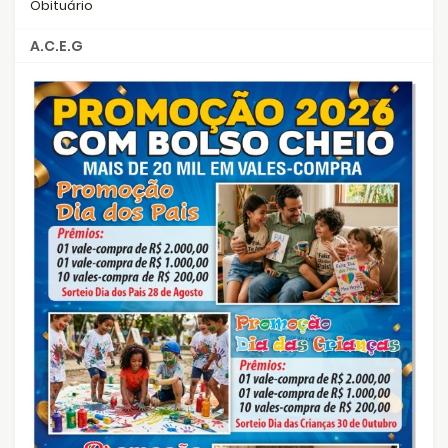
Obituário
A.C.E.G