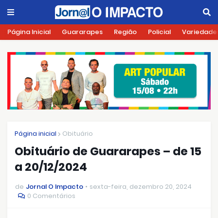
Página Inicial
Guararapes
Região
Policial
Variedade
Página inicial
Obituário
Obituário de Guararapes – de 15
a 20/12/2024
de
Jornal O Impacto
sexta-feira, dezembro 20, 2024
0 Comentários