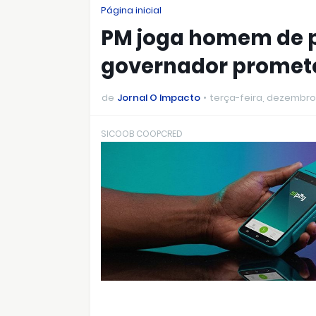
Página inicial
PM joga homem de p
governador promete
de
Jornal O Impacto
terça-feira, dezembro
SICOOB COOPCRED