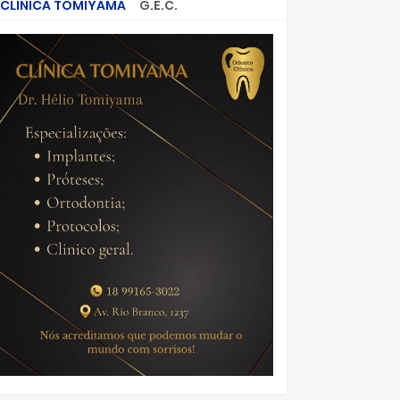
CLÍNICA TOMIYAMA
G.E.C.
CRIMES QUE ABALARAM O BRASIL