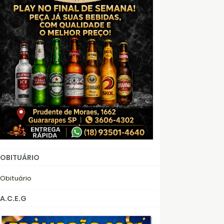
OBITUÁRIO
Obituário
A.C.E.G