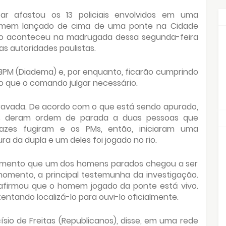
itar afastou os 13 policiais envolvidos em uma
omem lançado de cima de uma ponte na Cidade
so aconteceu na madrugada dessa segunda-feira
s autoridades paulistas.
BPM (Diadema) e, por enquanto, ficarão cumprindo
o que o comando julgar necessário.
 gravada. De acordo com o que está sendo apurado,
is deram ordem de parada a duas pessoas que
zes fugiram e os PMs, então, iniciaram uma
 da dupla e um deles foi jogado no rio.
omento que um dos homens parados chegou a ser
 momento, a principal testemunha da investigação.
 afirmou que o homem jogado da ponte está vivo.
entando localizá-lo para ouvi-lo oficialmente.
sio de Freitas (Republicanos), disse, em uma rede