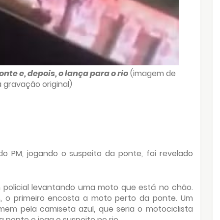
te e, depois, o lança para o rio
(imagem de
 gravação original)
do PM, jogando o suspeito da ponte, foi revelado
m policial levantando uma moto que está no chão.
s, o primeiro encosta a moto perto da ponte. Um
mem pela camiseta azul, que seria o motociclista
 ponte e joga o suspeito no rio.