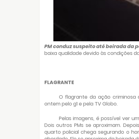
PM conduz suspeito até beirada da pon
baixa qualidade devido às condições da
FLAGRANTE
O flagrante da ação criminosa 
ontem pelo g1 e pela TV Globo.
Pelas imagens, é possível ver u
Dois outros PMs se aproximam. Depoi
quarto policial chega segurando o ho
abordado. Ele se aproxima da beirada da