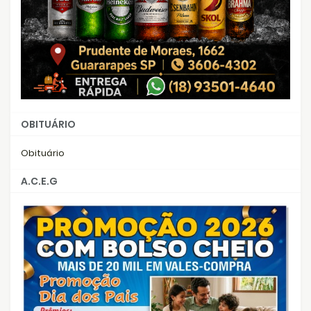
OBITUÁRIO
Obituário
A.C.E.G