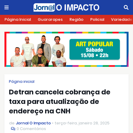
Página Inicial
Guararapes
Região
Policial
Variedade
Página inicial
Detran cancela cobrança de
taxa para atualização de
endereço na CNH
de
Jornal O Impacto
terça-feira, janeiro 28, 2025
0 Comentários