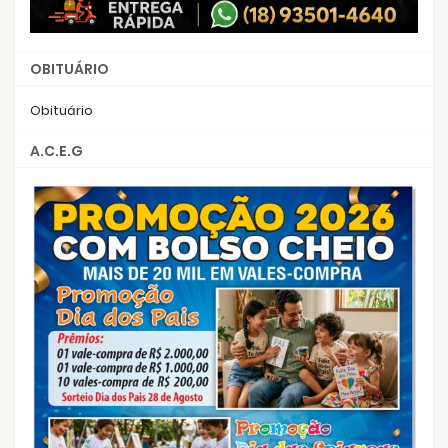
OBITUÁRIO
Obituário
A.C.E.G