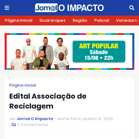
Página Inicial
Guararapes
Região
Policial
Variedade
Página inicial
Edital Associação de
Reciclagem
de
Jornal O Impacto
sexta-feira, janeiro 10, 2025
0 Comentários