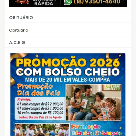
OBITUÁRIO
Obituário
A.C.E.G