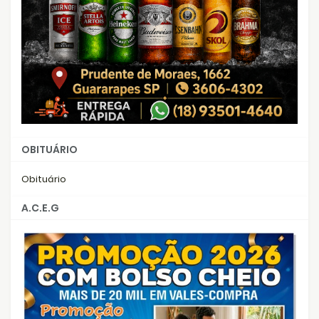
OBITUÁRIO
Obituário
A.C.E.G