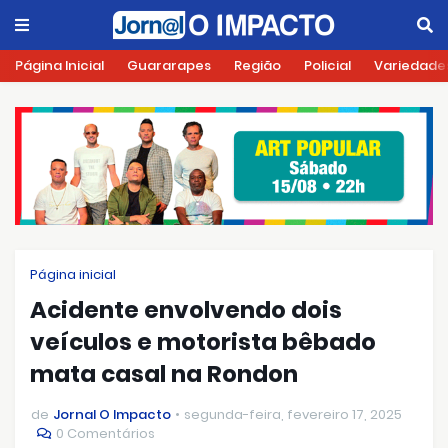
Página Inicial
Guararapes
Região
Policial
Variedade
Página inicial
Acidente envolvendo dois
veículos e motorista bêbado
mata casal na Rondon
de
Jornal O Impacto
segunda-feira, fevereiro 17, 2025
0 Comentários