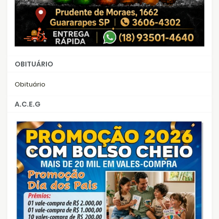
OBITUÁRIO
Obituário
A.C.E.G