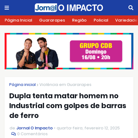
Página Inicial
Guararapes
Região
Policial
Variedade
Página inicial
Violência em Guararapes
Dupla tenta matar homem no
Industrial com golpes de barras
de ferro
de
Jornal O Impacto
quarta-feira, fevereiro 12, 2025
0 Comentários