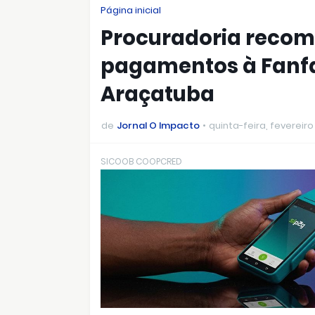
Página inicial
Procuradoria reco
pagamentos à Fanfa
Araçatuba
de
Jornal O Impacto
quinta-feira, fevereiro 
SICOOB COOPCRED