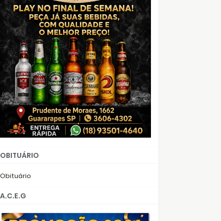
OBITUÁRIO
Obituário
A.C.E.G