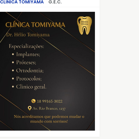
CLÍNICA TOMIYAMA
G.E.C.
CRIMES QUE ABALARAM O BRASIL