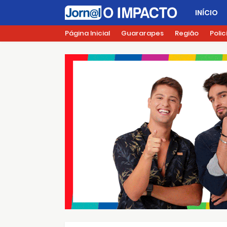
INÍCIO
Página Inicial
Guararapes
Região
Polic