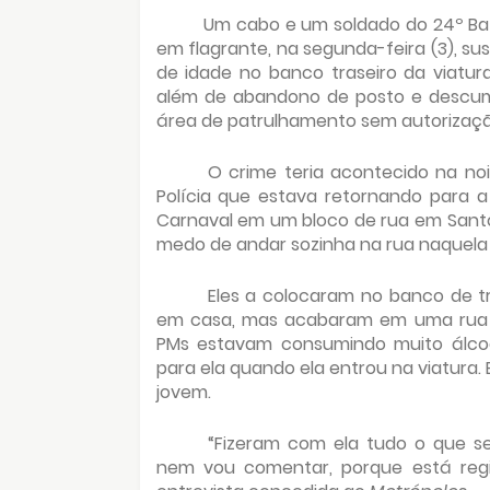
Um cabo e um soldado do 24º Bata
em flagrante, na segunda-feira (3), s
de idade no banco traseiro da viatura
além de abandono de posto e descump
área de patrulhamento sem autorização
O crime teria acontecido na no
Polícia que estava retornando para a
Carnaval em um bloco de rua em Santo
medo de andar sozinha na rua naquela h
Eles a colocaram no banco de tr
em casa, mas acabaram em uma rua se
PMs estavam consumindo muito álcoo
para ela quando ela entrou na viatura.
jovem.
“Fizeram com ela tudo o que s
nem vou comentar, porque está reg