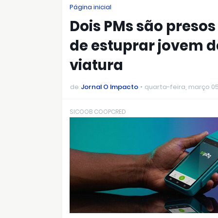
Página inicial
Dois PMs são presos
de estuprar jovem d
viatura
de
Jornal O Impacto
quarta-feira, março 05
SICOOB COOPCRED