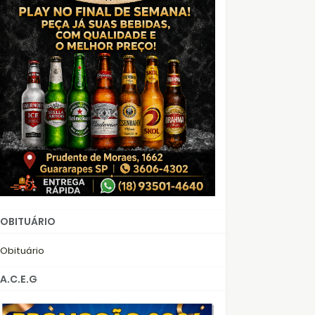
OBITUÁRIO
Obituário
A.C.E.G