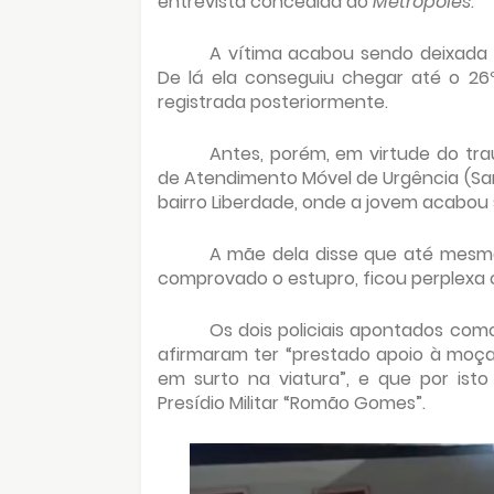
entrevista concedida ao
Metrópoles
.
A vítima acabou sendo deixada p
De lá ela conseguiu chegar até o 26º 
registrada posteriormente.
Antes, porém, em virtude do trau
de Atendimento Móvel de Urgência (Sa
bairro Liberdade, onde a jovem acabou
A mãe dela disse que até mesma a
comprovado o estupro, ficou perplexa
Os dois policiais apontados co
afirmaram ter “prestado apoio à moça
em surto na viatura”, e que por ist
Presídio Militar “Romão Gomes”.