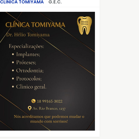
CLÍNICA TOMIYAMA
G.E.C.
CRIMES QUE ABALARAM O BRASIL