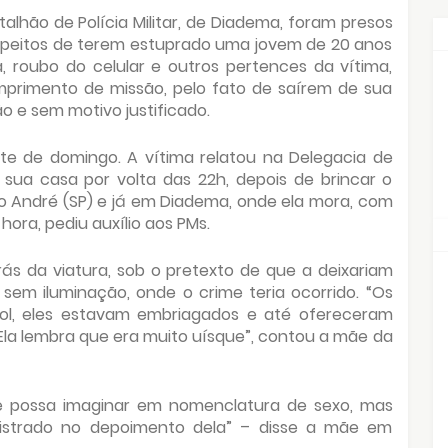
lhão de Polícia Militar, de Diadema, foram presos
uspeitos de terem estuprado uma jovem de 20 anos
, roubo do celular e outros pertences da vítima,
rimento de missão, pelo fato de saírem de sua
 e sem motivo justificado.
ite de domingo. A vítima relatou na Delegacia de
 sua casa por volta das 22h, depois de brincar o
 André (SP) e já em Diadema, onde ela mora, com
ora, pediu auxílio aos PMs.
ás da viatura, sob o pretexto de que a deixariam
m iluminação, onde o crime teria ocorrido. “Os
l, eles estavam embriagados e até ofereceram
 Ela lembra que era muito uísque”, contou a mãe da
e possa imaginar em nomenclatura de sexo, mas
istrado no depoimento dela” – disse a mãe em