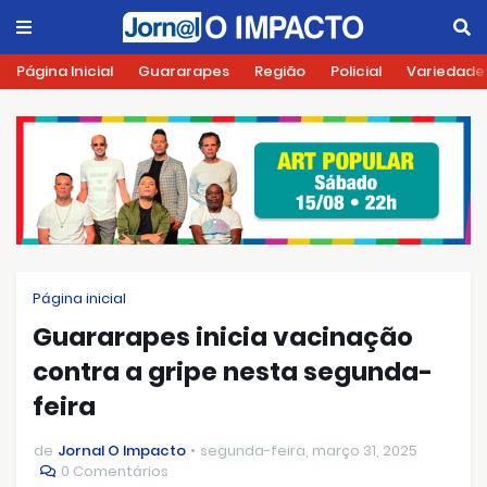
Página Inicial
Guararapes
Região
Policial
Variedade
Página inicial
Guararapes inicia vacinação
contra a gripe nesta segunda-
feira
de
Jornal O Impacto
segunda-feira, março 31, 2025
0 Comentários