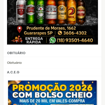
OBITUÁRIO
Obituário
A.C.E.G