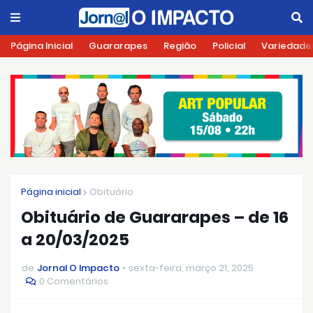
Página Inicial
Guararapes
Região
Policial
Variedade
Página inicial
Obituário
Obituário de Guararapes – de 16
a 20/03/2025
de
Jornal O Impacto
sexta-feira, março 21, 2025
0 Comentários