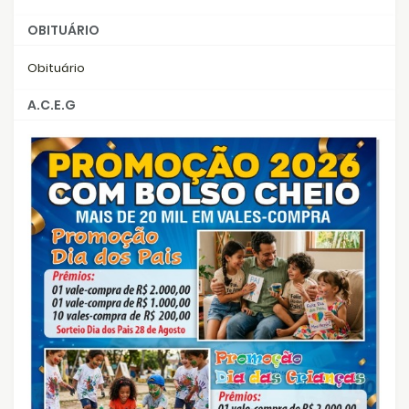
OBITUÁRIO
Obituário
A.C.E.G