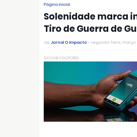
Página inicial
Solenidade marca iní
Tiro de Guerra de G
de
Jornal O Impacto
segunda-feira, março 
SICOOB COOPCRED