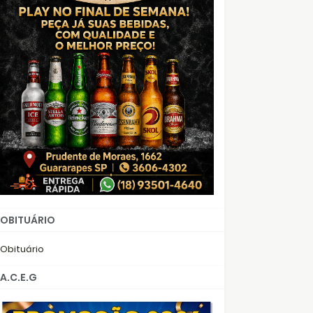
OBITUÁRIO
Obituário
A.C.E.G