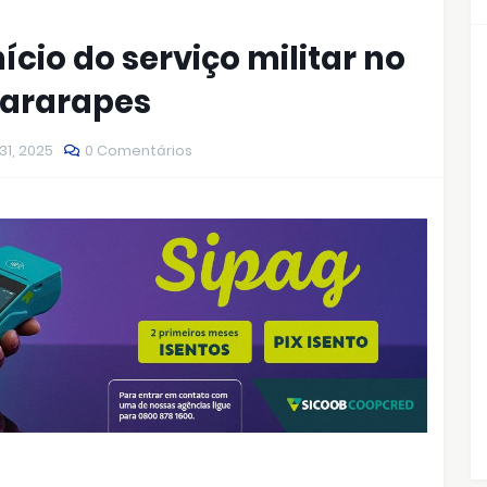
cio do serviço militar no
uararapes
31, 2025
0 Comentários