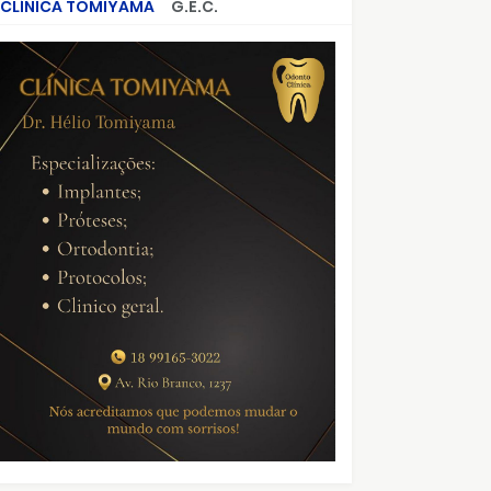
CLÍNICA TOMIYAMA
G.E.C.
CRIMES QUE ABALARAM O BRASIL