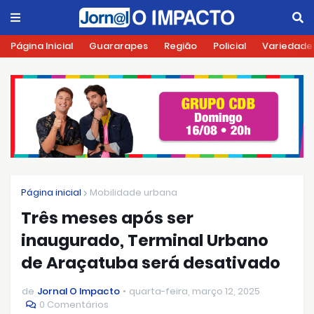
Página Inicial
Guararapes
Região
Policial
Variedade
Página inicial
Mobilidade urbana
Três meses após ser
inaugurado, Terminal Urbano
de Araçatuba será desativado
de
Jornal O Impacto
quarta-feira, março 12, 2025
0 Comentários