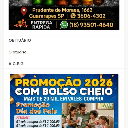
OBITUÁRIO
Obituário
A.C.E.G