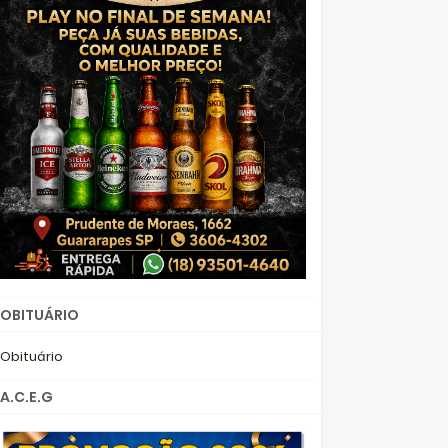
OBITUÁRIO
Obituário
A.C.E.G