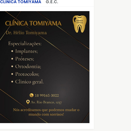
CLÍNICA TOMIYAMA
G.E.C.
CRIMES QUE ABALARAM O BRASIL