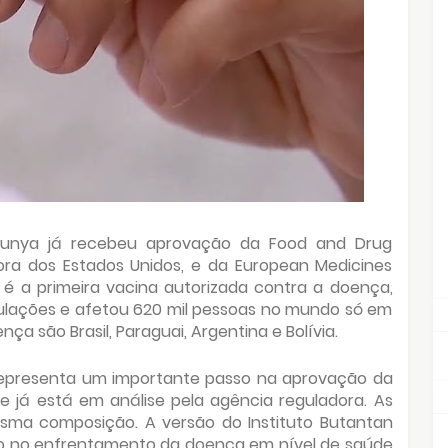
gunya já recebeu aprovação da Food and Drug
dora dos Estados Unidos, e da European Medicines
 é a primeira vacina autorizada contra a doença,
culações e afetou 620 mil pessoas no mundo só em
a são Brasil, Paraguai, Argentina e Bolívia.
representa um importante passo na aprovação da
e já está em análise pela agência reguladora. As
ma composição. A versão do Instituto Butantan
ão no enfrentamento da doença em nível de saúde