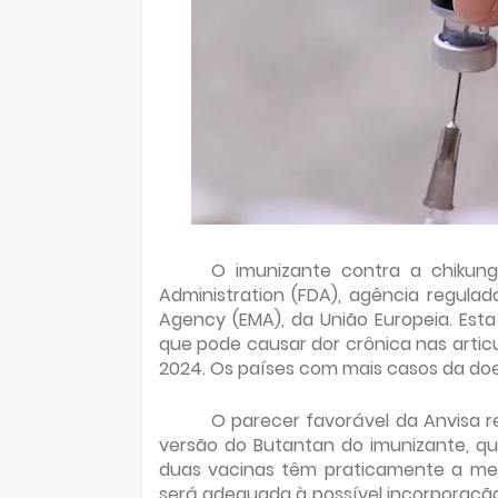
O imunizante contra a chikun
Administration (FDA), agência regula
Agency (EMA), da União Europeia. Esta
que pode causar dor crônica nas arti
2024. Os países com mais casos da doenç
O parecer favorável da Anvisa 
versão do Butantan do imunizante, qu
duas vacinas têm praticamente a mes
será adequada à possível incorporaç