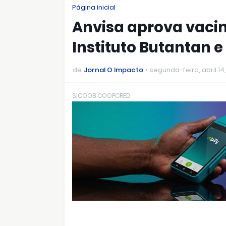
Página inicial
Anvisa aprova vaci
Instituto Butantan 
de
Jornal O Impacto
segunda-feira, abril 14
SICOOB COOPCRED