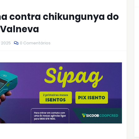
na contra chikungunya do
e Valneva
, 2025
0 Comentários