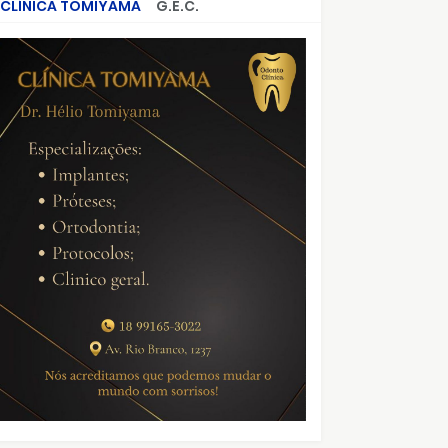
CLÍNICA TOMIYAMA
G.E.C.
CRIMES QUE ABALARAM O BRASIL