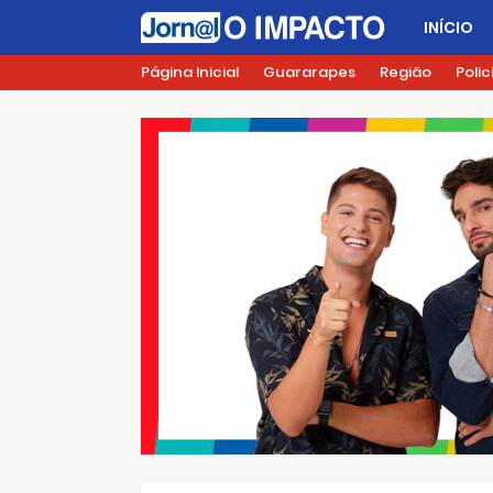
INÍCIO
Página Inicial
Guararapes
Região
Polic