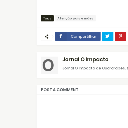
Tags
Atenção pais e mães
Compartilhar
Jornal O Impacto
Jornal O Impacto de Guararapes, s
POST A COMMENT