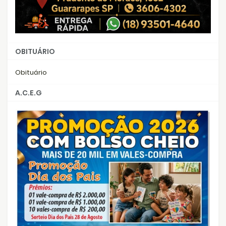
OBITUÁRIO
Obituário
A.C.E.G