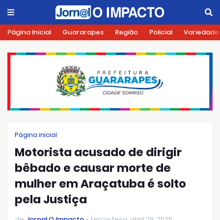
Página Inicial
Guararapes
Região
Policial
Variedade
Página inicial
Motorista acusado de dirigir
bêbado e causar morte de
mulher em Araçatuba é solto
pela Justiça
de
Jornal O Impacto
terça-feira, abril 29, 2025