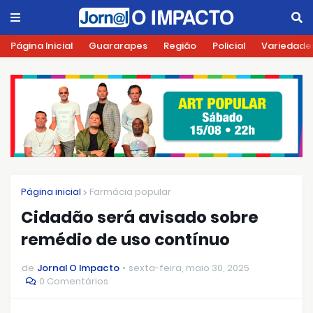
Página Inicial
Guararapes
Região
Policial
Variedade
Página inicial
Farmácia popular
Cidadão será avisado sobre
remédio de uso contínuo
de
Jornal O Impacto
sexta-feira, maio 30, 2025
0 Comentários