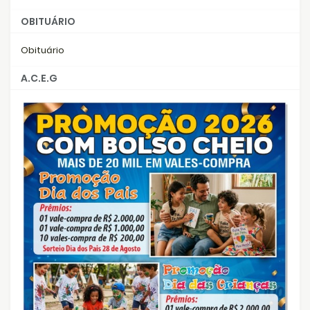
OBITUÁRIO
Obituário
A.C.E.G