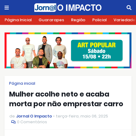
Página Inicial
Guararapes
Região
Policial
Variedade
Página inicial
Mulher acolhe neto e acaba
morta por não emprestar carro
de
Jornal O Impacto
terça-feira, maio 06, 2025
0 Comentários