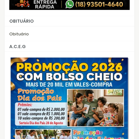
OBITUÁRIO
Obituário
A.C.E.G