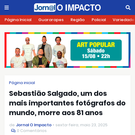
Página Inicial
Guararapes
Região
Policial
Variedade
Página inicial
Sebastião Salgado, um dos
mais importantes fotógrafos do
mundo, morre aos 81 anos
de
Jornal O Impacto
sexta-feira, maio 23, 2025
0 Comentários