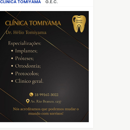
CLÍNICA TOMIYAMA
G.E.C.
CRIMES QUE ABALARAM O BRASIL