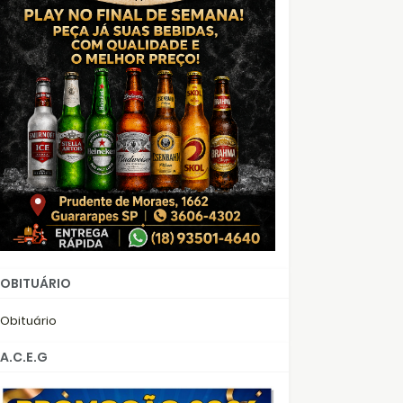
OBITUÁRIO
Obituário
A.C.E.G