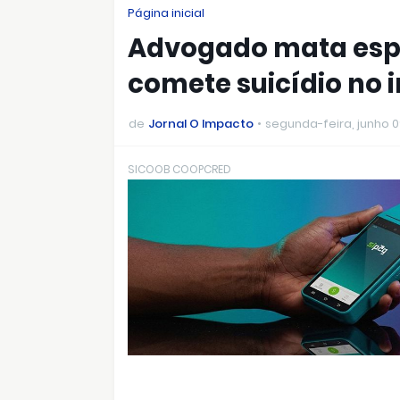
Página inicial
Advogado mata espos
comete suicídio no i
de
Jornal O Impacto
segunda-feira, junho 0
SICOOB COOPCRED