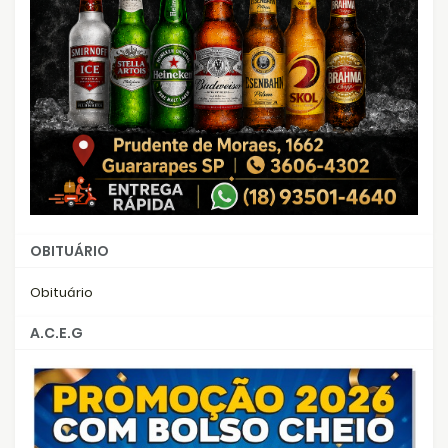
OBITUÁRIO
Obituário
A.C.E.G