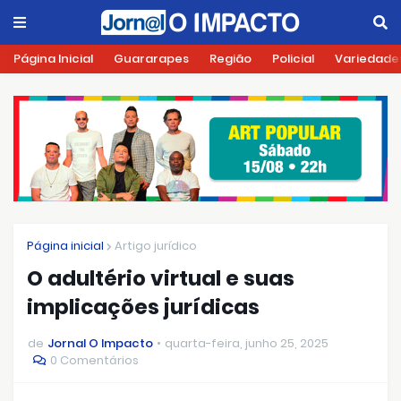
Página Inicial
Guararapes
Região
Policial
Variedade
Página inicial
Artigo jurídico
O adultério virtual e suas
implicações jurídicas
de
Jornal O Impacto
quarta-feira, junho 25, 2025
0 Comentários