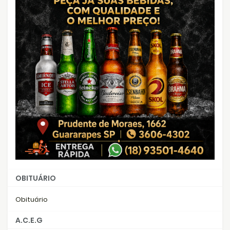
OBITUÁRIO
Obituário
A.C.E.G