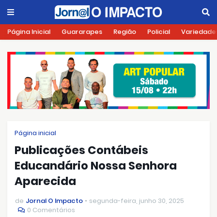
Página Inicial
Guararapes
Região
Policial
Variedade
Página inicial
Publicações Contábeis
Educandário Nossa Senhora
Aparecida
de
Jornal O Impacto
segunda-feira, junho 30, 2025
0 Comentários