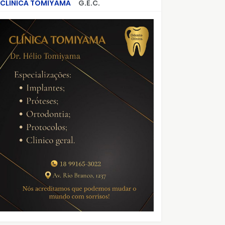
CLÍNICA TOMIYAMA
G.E.C.
CRIMES QUE ABALARAM O BRASIL