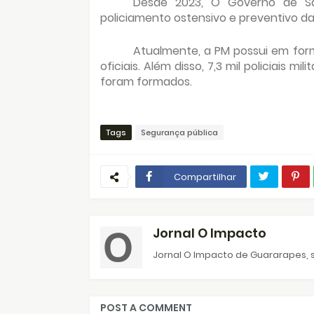
Desde 2023, O Governo de São
policiamento ostensivo e preventivo da 
Atualmente, a PM possui em form
oficiais. Além disso, 7,3 mil policiais mi
foram formados.
Tags
Segurança pública
Compartilhar
Jornal O Impacto
Jornal O Impacto de Guararapes, s
POST A COMMENT