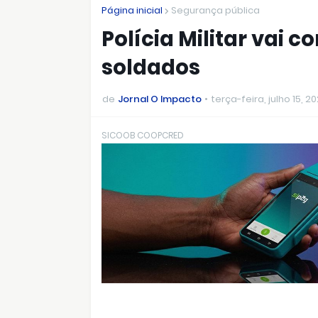
Página inicial
Segurança pública
Polícia Militar vai c
soldados
de
Jornal O Impacto
terça-feira, julho 15, 2
SICOOB COOPCRED