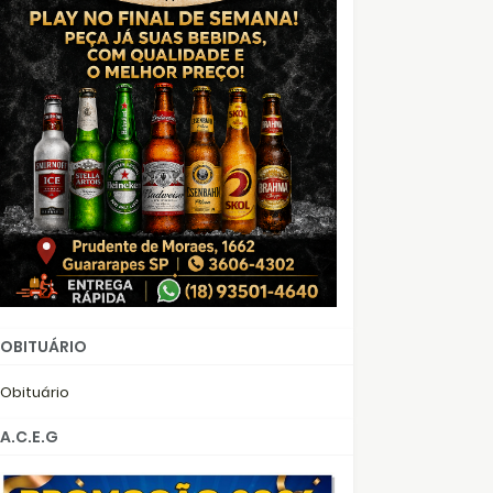
OBITUÁRIO
Obituário
A.C.E.G