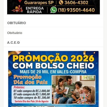
OBITUÁRIO
Obituário
A.C.E.G