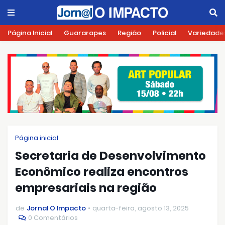
Página Inicial
Guararapes
Região
Policial
Variedade
Página inicial
Secretaria de Desenvolvimento
Econômico realiza encontros
empresariais na região
de
Jornal O Impacto
quarta-feira, agosto 13, 2025
0 Comentários