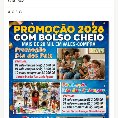
Obituário
A.C.E.G