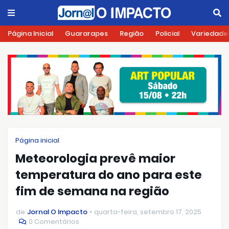
Página Inicial
Guararapes
Região
Policial
Variedade
Página inicial
Meteorologia prevê maior
temperatura do ano para este
fim de semana na região
de
Jornal O Impacto
quarta-feira, setembro 17, 2025
0 Comentários